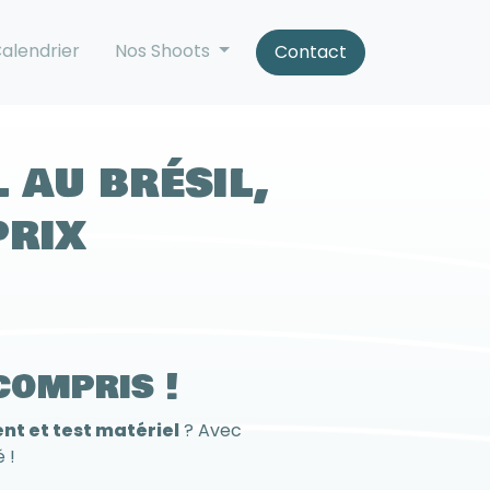
alendrier
Nos Shoots
Contact
 au brésil,
prix
compris !
nt et test matériel
? Avec
 !