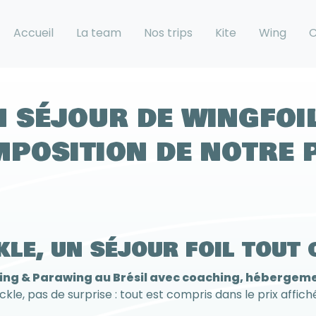
Accueil
La team
Nos trips
Kite
Wing
C
n séjour de wingfoil
position de notre 
kle, un séjour foil tout 
ing & Parawing au Brésil avec coaching, hébergeme
ickle, pas de surprise : tout est compris dans le prix affiché