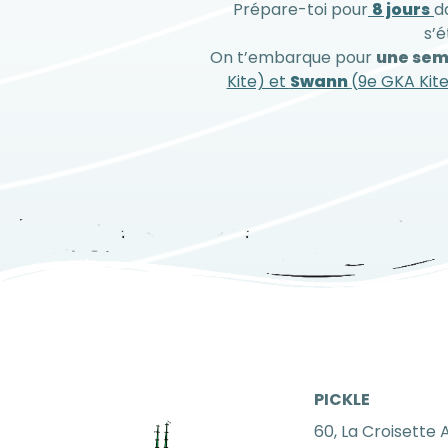
Prépare-toi pour
8 jours
d
s’é
On t’embarque pour
une sem
Kite) et
Swann
(9e GKA Kit
PICKLE
60, La Croisette 