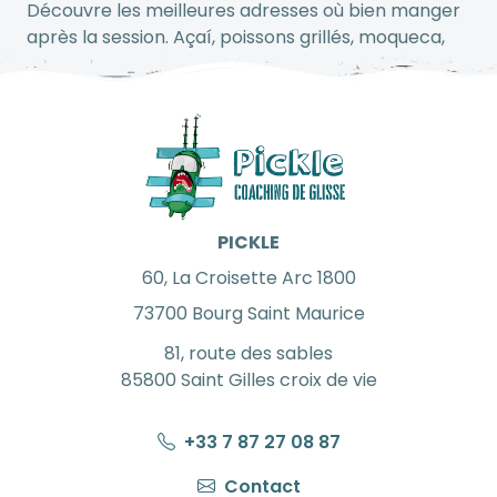
Découvre les meilleures adresses où bien manger
après la session. Açaí, poissons grillés, moqueca,
caïpirinha… on te fait goûter au Brésil comme il se
vit.
🌅 Ambiance ride & fun garantie
Des sessions inoubliables, une vibe chill et
bienveillante, du partage, de la progression, et des
souvenirs plein la tête. Que tu viennes en solo ou
entre potes, tu repars avec une tribu.
PICKLE
60, La Croisette Arc 1800
Pourquoi partir avec nous ?
73700 Bourg Saint Maurice
Parce qu’on ne fait pas que t’organiser un trip. On
81, route des sables
t’embarque dans
une
aventure humaine et
85800 Saint Gilles croix de vie
sportive
, pensée pour kiter à fond, découvrir en
profondeur les joyaux du littoral brésilien et vivre
+33 7 87 27 08 87
chaque moment à 100%.
Contact